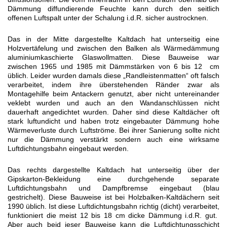
Dämmung diffundierende Feuchte kann durch den seitlich
offenen Luftspalt unter der Schalung i.d.R. sicher austrocknen.
Das in der Mitte dargestellte Kaltdach hat unterseitig eine
Holzvertäfelung und zwischen den Balken als Wärmedämmung
aluminiumkaschierte Glaswollmatten. Diese Bauweise war
zwischen 1965 und 1985 mit Dämmstärken von 6 bis 12 cm
üblich. Leider wurden damals diese „Randleistenmatten“ oft falsch
verarbeitet, indem ihre überstehenden Ränder zwar als
Montagehilfe beim Antackern genutzt, aber nicht untereinander
veklebt wurden und auch an den Wandanschlüssen nicht
dauerhaft angedichtet wurden. Daher sind diese Kaltdächer oft
stark luftundicht und haben trotz eingebauter Dämmung hohe
Wärmeverluste durch Luftströme. Bei ihrer Sanierung sollte nicht
nur die Dämmung verstärkt sondern auch eine wirksame
Luftdichtungsbahn eingebaut werden.
Das rechts dargestellte Kaltdach hat unterseitig über der
Gipskarton-Bekleidung eine durchgehende separate
Luftdichtungsbahn und Dampfbremse eingebaut (blau
gestrichelt). Diese Bauweise ist bei Holzbalken-Kaltdächern seit
1990 üblich. Ist diese Luftdichtungsbahn richtig (dicht) verarbeitet,
funktioniert die meist 12 bis 18 cm dicke Dämmung i.d.R. gut.
Aber auch beid ieser Bauweise kann die Luftdichtungsschicht