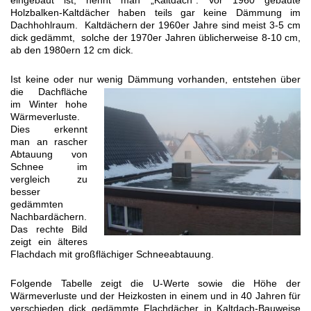
eingebaut ist, nennt man „Kaltdach“. Vor 1960 gebaute
Holzbalken-Kaltdächer haben teils gar keine Dämmung im
Dachhohlraum. Kaltdächern der 1960er Jahre sind meist 3-5 cm
dick gedämmt, solche der 1970er Jahren üblicherweise 8-10 cm,
ab den 1980ern 12 cm dick.
Ist keine oder nur wenig Dämmung
vorhanden, entstehen über
die Dachfläche
im Winter hohe
Wärmeverluste.
Dies erkennt
man an rascher
Abtauung von
Schnee im
vergleich zu
besser
gedämmten
Nachbardächern.
Das rechte Bild
zeigt ein älteres
Flachdach mit großflächiger Schneeabtauung.
Folgende Tabelle zeigt die U-Werte sowie die Höhe der
Wärmeverluste und der Heizkosten in einem und in 40 Jahren für
verschieden dick gedämmte Flachdächer in Kaltdach-Bauweise