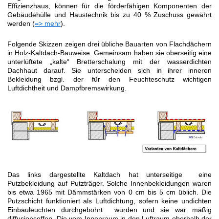
Effizienzhaus, können für die förderfähigen Komponenten der
Gebäudehülle und Haustechnik bis zu 40 % Zuschuss gewährt
werden (
=> mehr
).
Folgende Skizzen zeigen drei übliche Bauarten von Flachdächern
in Holz-Kaltdach-Bauweise. Gemeinsam haben sie oberseitig eine
unterlüftete „kalte“ Bretterschalung mit der wasserdichten
Dachhaut darauf. Sie unterscheiden sich in ihrer inneren
Bekleidung bzgl. der für den Feuchteschutz wichtigen
Luftdichtheit und Dampfbremswirkung.
Das links dargestellte Kaltdach hat unterseitige eine
Putzbekleidung auf Putzträger. Solche Innenbekleidungen waren
bis etwa 1965 mit Dämmstärken von 0 cm bis 5 cm üblich. Die
Putzschicht funktioniert als Luftdichtung, sofern keine undichten
Einbauleuchten durchgebohrt wurden und sie war mäßig
diffusionsoffen. Die vom Innenraum in den Luftraum oberhalb der