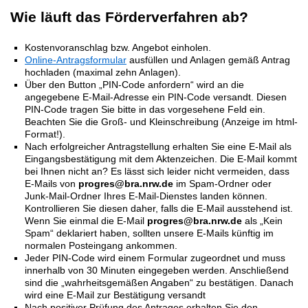
Wie läuft das Förderverfahren ab?
Kostenvoranschlag bzw. Angebot einholen.
Online-Antragsformular
ausfüllen und Anlagen gemäß Antrag
hochladen (maximal zehn Anlagen).
Über den Button „PIN-Code anfordern“ wird an die
angegebene E-Mail-Adresse ein PIN-Code versandt. Diesen
PIN-Code tragen Sie bitte in das vorgesehene Feld ein.
Beachten Sie die Groß- und Kleinschreibung (Anzeige im html-
Format!).
Nach erfolgreicher Antragstellung erhalten Sie eine E-Mail als
Eingangsbestätigung mit dem Aktenzeichen. Die E-Mail kommt
bei Ihnen nicht an? Es lässt sich leider nicht vermeiden, dass
E-Mails von
progres@bra.nrw.de
im Spam-Ordner oder
Junk-Mail-Ordner Ihres E-Mail-Dienstes landen können.
Kontrollieren Sie diesen daher, falls die E-Mail ausstehend ist.
Wenn Sie einmal die E-Mail
progres@bra.nrw.de
als „Kein
Spam“ deklariert haben, sollten unsere E-Mails künftig im
normalen Posteingang ankommen.
Jeder PIN-Code wird einem Formular zugeordnet und muss
innerhalb von 30 Minuten eingegeben werden. Anschließend
sind die „wahrheitsgemäßen Angaben“ zu bestätigen. Danach
wird eine E-Mail zur Bestätigung versandt
Nach positiver Prüfung des Antrages erhalten Sie den